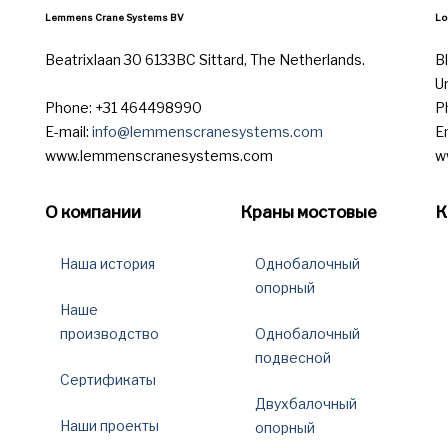
Lemmens Crane Systems BV
Lo
Beatrixlaan 30 6133BC Sittard, The Netherlands.
B
U
Phone: +31 464498990
P
E-mail:
info@lemmenscranesystems.com
E
www.lemmenscranesystems.com
w
О компании
Краны мостовые
К
Наша история
Однобалочный
опорный
Наше
производство
Однобалочный
подвесной
Сертификаты
Двухбалочный
Наши проекты
опорный