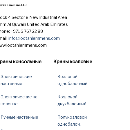
otah Lemmens LLC
lock 4 Sector 8 New Industrial Area
mm Al Quwain United Arab Emirates
hone: +971 6 767 22 88
mail:
info@lootahlemmens.com
ww.lootahlemmens.com
раны консольные
Краны козловые
Электрические
Козловой
настенные
однобалочный
Электрические на
Козловой
колонне
двухбалочный
Ручные настенные
Полукозловой
однобалоч.