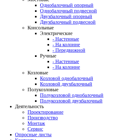
Однобалочный опорный
Однобалочный подвесной
Двухбалочный опорный
Двухбалочный подвесной
Консольные
Электрические
- Настенные
- На колонне
- Передвижной
Ручные
- Настенные
- На колонне
Козловые
Козловой однобалочный
Козловой двухбалочный
Полукозловые
Полукозловой однобалочный
Полукозловой двухбалочный
Деятельность
Проектирование
Производство
Монтаж
Сервис
Опросные листы