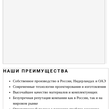
0009.jpg
0010.jpg
0012.jpg
0001.jpg
0002.jpg
НАШИ ПРЕИМУЩЕСТВА
Собственное производство в России, Нидерландах и ОАЭ
Современные технологии проектирования и изготовления
Высочайшее качество материалов и комплектующих
Безупречная репутация компании как в России, так и на
мировом рынке
Ответственный подход к решению проблем заказчика