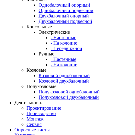
Однобалочный опорный
Однобалочный подвесной
Двухбалочный опорный
Двухбалочный подвесной
Консольные
Электрические
- Настенные
- На колонне
- Передвижной
Ручные
- Настенные
- На колонне
Козловые
Козловой однобалочный
Козловой двухбалочный
Полукозловые
Полукозловой однобалочный
Полукозловой двухбалочный
Деятельность
Проектирование
Производство
Монтаж
Сервис
Опросные листы