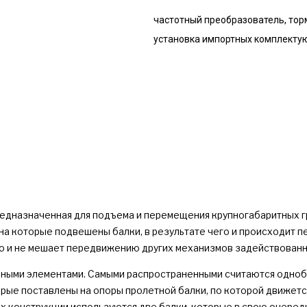
частотный преобразователь, тор
установка импортных комплектую
редназначенная для подъема и перемещения крупногабаритных г
а которые подвешены балки, в результате чего и происходит пе
о и не мешает передвижению других механизмов задействованн
авными элементами. Самыми распространенными считаются одно
орые поставлены на опоры пролетной балки, по которой движет
 их конструкции используются две балки, которые в свою очеред