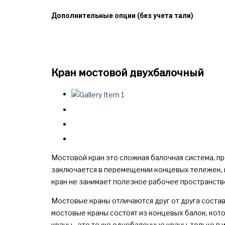
Дополнительные опции (без учета тали)
Кран мостовой двухбалочный
Мостовой кран это сложная балочная система, п
заключается в перемещении концевых тележек, н
кран не занимает полезное рабочее пространств
Мостовые краны отличаются друг от друга сост
мостовые краны состоят из концевых балок, кот
краны - это те же однобалочные краны, только в