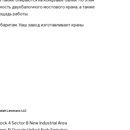
ость двухбалочного мостового крана, а также
ощадь работы.
баритам. Наш завод изготавливает краны
otah Lemmens LLC
lock 4 Sector 8 New Industrial Area
mm Al Quwain United Arab Emirates