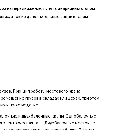
моз на передвижение, пульт с аварийным стопом,
щих, а также дополнительные опции к талям
рузов. Принцип работы мостового крана
ремещение грузов в складах или цехах, при этом
ых в производстве.
балочные и двухбалочные краны. Однобалочные
ся электрическая таль. Двухбалочные мостовые
ь также опираются на концевые балки. По этим