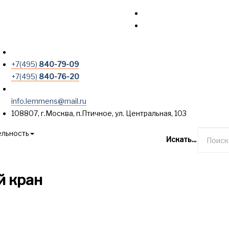
+7(495)
840-79-09
+7(495)
840-76-20
info.lemmens@mail.ru
108807, г.Москва, п.Птичное, ул. Центральная, 103
ельность
Искать...
Опросные листы
Контакты
й кран