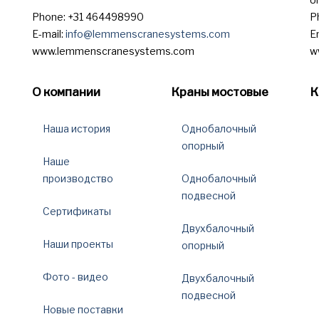
Phone: +31 464498990
P
E-mail:
info@lemmenscranesystems.com
E
www.lemmenscranesystems.com
w
О компании
Краны мостовые
К
Наша история
Однобалочный
опорный
Наше
производство
Однобалочный
подвесной
Сертификаты
Двухбалочный
Наши проекты
опорный
Фото - видео
Двухбалочный
подвесной
Новые поставки