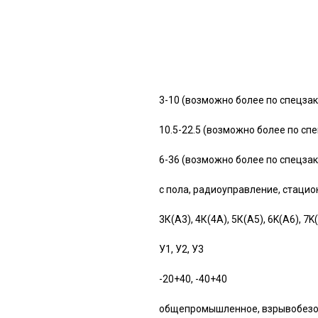
3-10 (возможно более по спецзак
10.5-22.5 (возможно более по сп
6-36 (возможно более по спецзак
с пола, радиоуправление, стаци
3К(А3), 4К(4А), 5К(А5), 6K(A6), 7K
У1, У2, У3
-20+40, -40+40
общепромышленное, взрывобезо