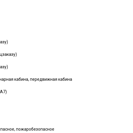
азу)
ецзаказу)
азу)
онарная кабина, передвижная кабина
(A7)
пасное, пожаробезопасное