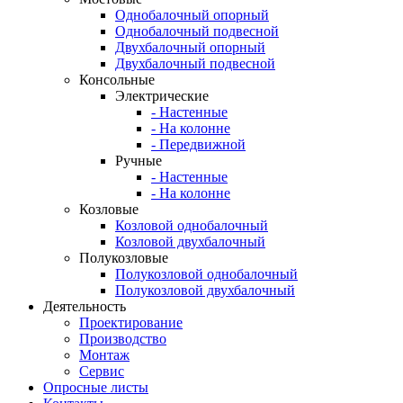
Однобалочный опорный
Однобалочный подвесной
Двухбалочный опорный
Двухбалочный подвесной
Консольные
Электрические
- Настенные
- На колонне
- Передвижной
Ручные
- Настенные
- На колонне
Козловые
Козловой однобалочный
Козловой двухбалочный
Полукозловые
Полукозловой однобалочный
Полукозловой двухбалочный
Деятельность
Проектирование
Производство
Монтаж
Сервис
Опросные листы