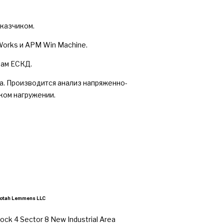
казчиком.
Works и APM Win Machinе.
мам ЕСКД.
а. Производится анализ напряженно-
ком нагружении.
otah Lemmens LLC
lock 4 Sector 8 New Industrial Area