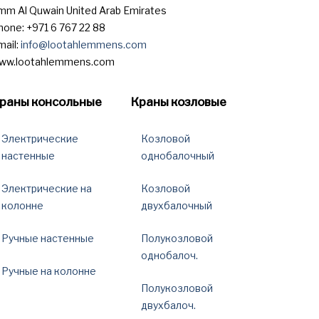
mm Al Quwain United Arab Emirates
hone: +971 6 767 22 88
mail:
info@lootahlemmens.com
ww.lootahlemmens.com
раны консольные
Краны козловые
Электрические
Козловой
настенные
однобалочный
Электрические на
Козловой
колонне
двухбалочный
Ручные настенные
Полукозловой
однобалоч.
Ручные на колонне
Полукозловой
двухбалоч.