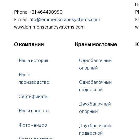
U
Phone: +31 464498990
P
E-mail:
info@lemmenscranesystems.com
E
www.lemmenscranesystems.com
w
О компании
Краны мостовые
К
Наша история
Однобалочный
опорный
Наше
производство
Однобалочный
подвесной
Сертификаты
Двухбалочный
Наши проекты
опорный
Фото - видео
Двухбалочный
подвесной